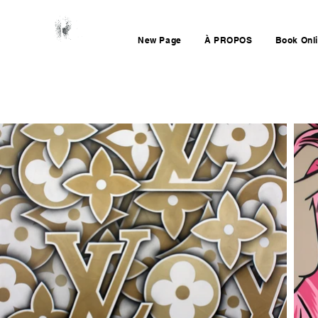
New Page
À PROPOS
Book Onl