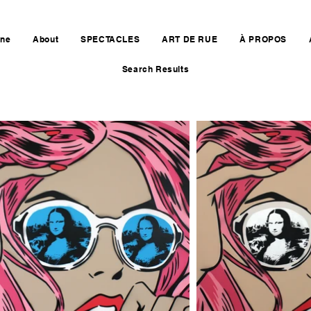
ine
About
SPECTACLES
ART DE RUE
À PROPOS
Search Results