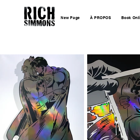
New Page
À PROPOS
Book Onl