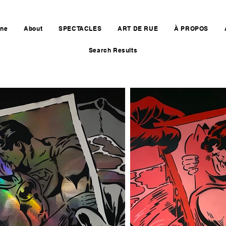
ine
About
SPECTACLES
ART DE RUE
À PROPOS
Search Results